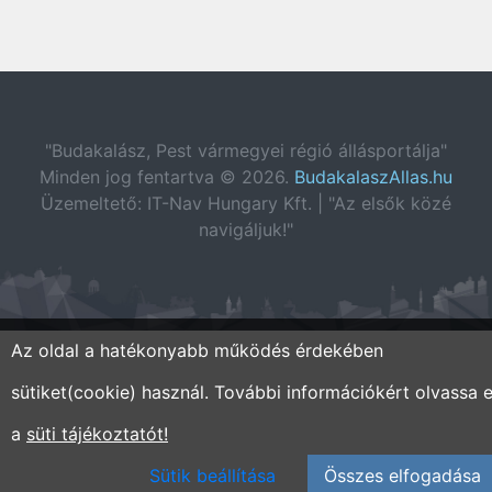
"Budakalász, Pest vármegyei régió állásportálja"
Minden jog fentartva © 2026.
BudakalaszAllas.hu
Üzemeltető: IT-Nav Hungary Kft. | "Az elsők közé
navigáljuk!"
Az oldal a hatékonyabb működés érdekében
sütiket(cookie) használ. További információkért olvassa e
a
süti tájékoztatót!
Sütik beállítása
Összes elfogadása