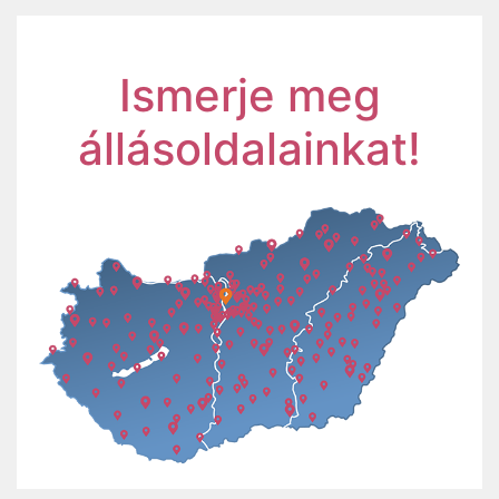
Ismerje meg
állásoldalainkat!