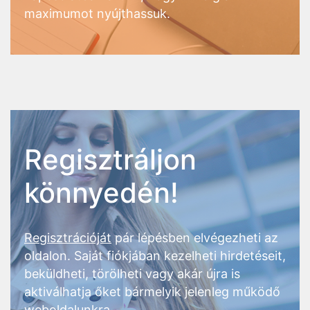
maximumot nyújthassuk.
Regisztráljon
könnyedén!
Regisztrációját
pár lépésben elvégezheti az
oldalon. Saját fiókjában kezelheti hirdetéseit,
beküldheti, törölheti vagy akár újra is
aktiválhatja őket bármelyik jelenleg működő
weboldalunkra.