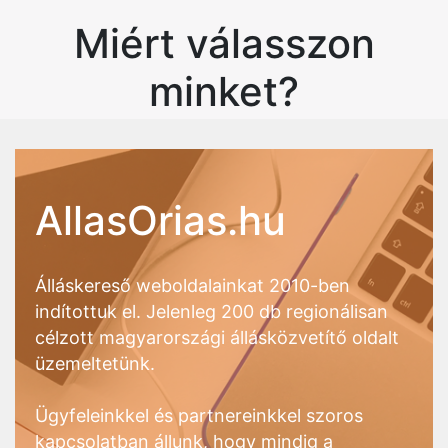
Miért válasszon
minket?
AllasOrias.hu
Álláskereső weboldalainkat 2010-ben
indítottuk el. Jelenleg 200 db regionálisan
célzott magyarországi állásközvetítő oldalt
üzemeltetünk.
Ügyfeleinkkel és partnereinkkel szoros
kapcsolatban állunk, hogy mindig a