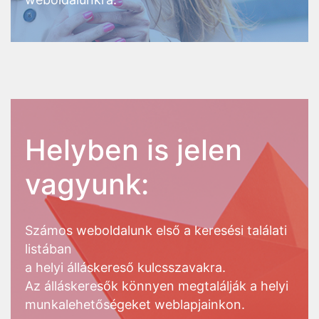
Helyben is jelen
vagyunk:
Számos weboldalunk első a keresési találati
listában
a helyi álláskereső kulcsszavakra.
Az álláskeresők könnyen megtalálják a helyi
munkalehetőségeket weblapjainkon.