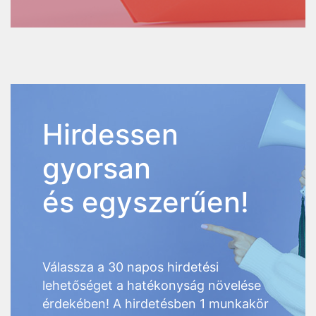
Hirdessen
gyorsan
és egyszerűen!
Válassza a 30 napos hirdetési
lehetőséget a hatékonyság növelése
érdekében! A hirdetésben 1 munkakör