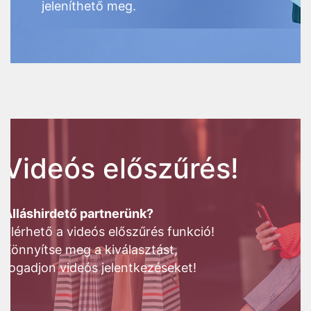
jeleníthető meg.
Videós előszűrés!
Álláshirdető partnerünk?
Elérhető a videós előszűrés funkció!
Könnyítse meg a kiválasztást,
fogadjon videós jelentkezéseket!