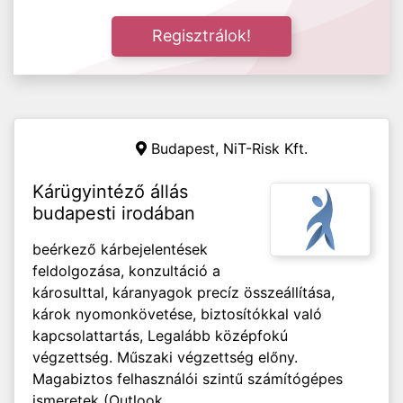
Regisztrálok!
Budapest, NiT-Risk Kft.
Kárügyintéző állás
budapesti irodában
beérkező kárbejelentések
feldolgozása, konzultáció a
károsulttal, káranyagok precíz összeállítása,
károk nyomonkövetése, biztosítókkal való
kapcsolattartás, Legalább középfokú
végzettség. Műszaki végzettség előny.
Magabiztos felhasználói szintű számítógépes
ismeretek (Outlook,...