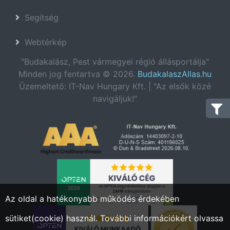
Segítség
Webtérkép
"Budakalász, Pest vármegyei régió állásportálja"
Minden jog fentartva © 2026.
BudakalaszAllas.hu
Üzemeltető: IT-Nav Hungary Kft. | "Az elsők közé
navigáljuk!"
Az oldal a hatékonyabb működés érdekében
sütiket(cookie) használ. További információkért olvassa