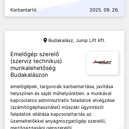
Karbantartó
2025. 09. 26.
Budakalász,
Jump Lift Kft.
Emelőgép szerelő
(szerviz technikus)
munkalehetőség
Budakalászon
emelőgépek, targoncák karbantartása, javítása
helyszínen és saját műhelyünkben. a munkával
kapcsolatos adminisztratív feladatok elvégzése
(számítógéphasználat) műszaki ügyintézői
feladatok ellátása kapcsolattartás az
üzemeltetőkkel anyagmozgatógép szerelői,
mezőgazdasági gépszerelői...