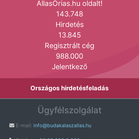
AllasOrias.hu oldalt!
143.748
Hirdetés
13.845
Regisztrált cég
988.000
Jelentkező
Országos hirdetésfeladás
Ügyfélszolgálat
E-mail:
info@budakalaszallas.hu