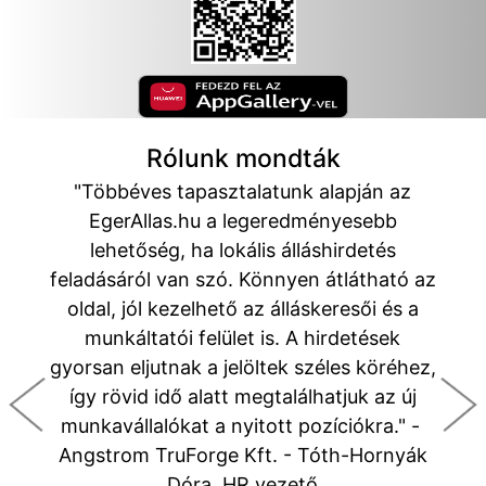
Rólunk mondták
"Többéves tapasztalatunk alapján az
EgerAllas.hu a legeredményesebb
lehetőség, ha lokális álláshirdetés
feladásáról van szó. Könnyen átlátható az
oldal, jól kezelhető az álláskeresői és a
munkáltatói felület is. A hirdetések
gyorsan eljutnak a jelöltek széles köréhez,
így rövid idő alatt megtalálhatjuk az új
munkavállalókat a nyitott pozíciókra." -
Angstrom TruForge Kft. - Tóth-Hornyák
Dóra, HR vezető