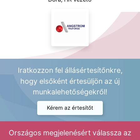
Iratkozzon fel állásértesítőnkre,
hogy elsőként értesüljön az új
munkalehetőségekről!
Kérem az értesítőt
Országos megjelenésért válassza az