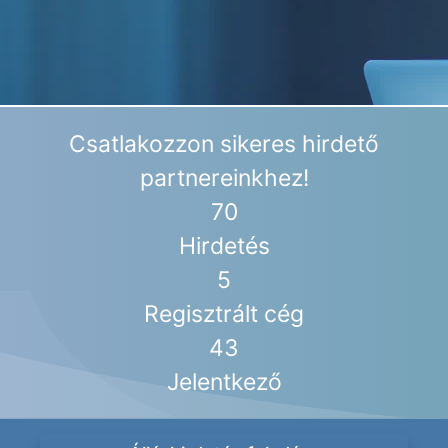
Csatlakozzon sikeres hirdető
partnereinkhez!
70
Hirdetés
5
Regisztrált cég
43
Jelentkező