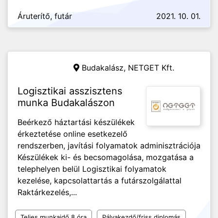
Áruterítő, futár
2021. 10. 01.
Budakalász,
NETGET Kft.
Logisztikai asszisztens
munka Budakalászon
Beérkező háztartási készülékek
érkeztetése online esetkezelő
rendszerben, javítási folyamatok adminisztrációja
Készülékek ki- és becsomagolása, mozgatása a
telephelyen belül Logisztikai folyamatok
kezelése, kapcsolattartás a futárszolgálattal
Raktárkezelés,...
Teljes munkaidő 8 óra
Pályakezdő/friss diplomás