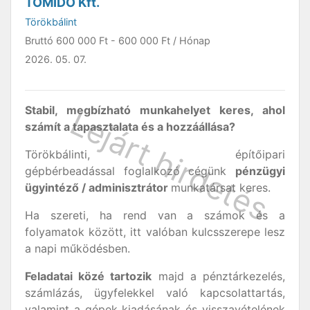
TOMIDÓ Kft.
Törökbálint
Bruttó
600 000 Ft
-
600 000 Ft
/ Hónap
2026. 05. 07.
Stabil, megbízható munkahelyet keres, ahol
számít a tapasztalata és a hozzáállása?
Törökbálinti, építőipari
gépbérbeadással foglalkozó cégünk
pénzügyi
ügyintéző / adminisztrátor
munkatársat keres.
Ha szereti, ha rend van a számok és a
folyamatok között, itt valóban kulcsszerepe lesz
a napi működésben.
Feladatai közé tartozik
majd a pénztárkezelés,
számlázás, ügyfelekkel való kapcsolattartás,
valamint a gépek kiadásának és visszavételének