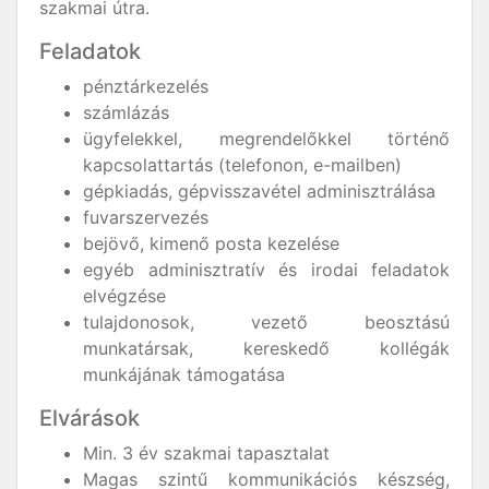
szakmai útra.
Feladatok
pénztárkezelés
számlázás
ügyfelekkel, megrendelőkkel történő
kapcsolattartás (telefonon, e-mailben)
gépkiadás, gépvisszavétel adminisztrálása
fuvarszervezés
bejövő, kimenő posta kezelése
egyéb adminisztratív és irodai feladatok
elvégzése
tulajdonosok, vezető beosztású
munkatársak, kereskedő kollégák
munkájának támogatása
Elvárások
Min. 3 év szakmai tapasztalat
Magas szintű kommunikációs készség,