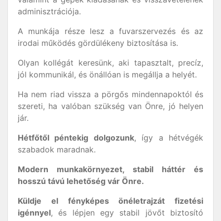
adminisztrációja.
A munkája része lesz a fuvarszervezés és az
irodai működés gördülékeny biztosítása is.
Olyan kollégát keresünk, aki tapasztalt, precíz,
jól kommunikál, és önállóan is megállja a helyét.
Ha nem riad vissza a pörgős mindennapoktól és
szereti, ha valóban szükség van Önre, jó helyen
jár.
Hétfőtől péntekig dolgozunk
, így a hétvégék
szabadok maradnak.
Modern munkakörnyezet, stabil háttér és
hosszú távú lehetőség vár Önre.
Küldje el fényképes önéletrajzát fizetési
igénnyel
, és lépjen egy stabil jövőt biztosító