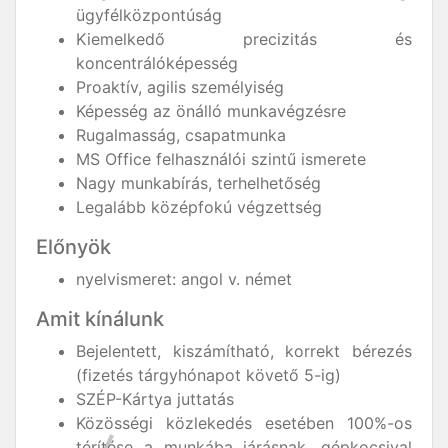
ügyfélközpontúság
Kiemelkedő precizitás és
koncentrálóképesség
Proaktív, agilis személyiség
Képesség az önálló munkavégzésre
Rugalmasság, csapatmunka
MS Office felhasználói szintű ismerete
Nagy munkabírás, terhelhetőség
Legalább középfokú végzettség
Előnyök
nyelvismeret: angol v. német
Amit kínálunk
Bejelentett, kiszámítható, korrekt bérezés
(fizetés tárgyhónapot követő 5-ig)
SZÉP-Kártya juttatás
Közösségi közlekedés esetében 100%-os
térítése a munkába járásnak, gépkocsival