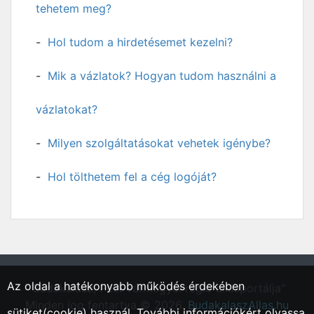
tehetem meg?
Hol tudom a hirdetésemet kezelni?
Mik a vázlatok? Hogyan tudom használni a
vázlatokat?
Milyen szolgáltatásokat vehetek igénybe?
Hol tölthetem fel a cég logóját?
Az oldal a hatékonyabb működés érdekében
"Budakalász, Pest vármegyei régió állásportálja"
Minden jog fentartva © 2026.
BudakalaszAllas.hu
sütiket(cookie) használ. További információkért olvassa