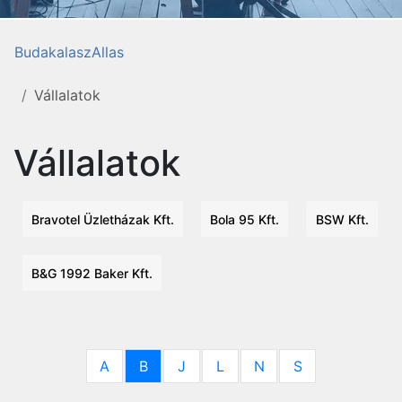
BudakalaszAllas
Vállalatok
Vállalatok
Bravotel Üzletházak Kft.
Bola 95 Kft.
BSW Kft.
B&G 1992 Baker Kft.
A
B
J
L
N
S