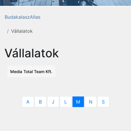
BudakalaszAllas
Vállalatok
Vállalatok
Media Total Team Kft.
A
B
J
L
M
N
S