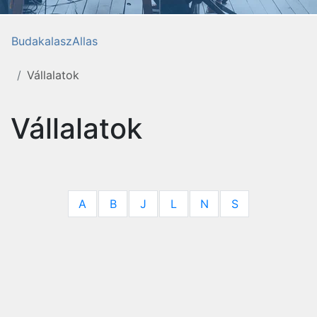
BudakalaszAllas
Vállalatok
Vállalatok
A
B
J
L
N
S